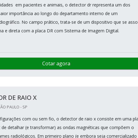
vidades em pacientes e animais, o detector dr representa um dos
aior importância ao longo do departamento interno de um
iográfico. No campo prático, trata-se de um dispositivo que se asso
ma e direta com a placa DR com Sistema de Imagem Digital.
Cotar agora
R DE RAIO X
SÃO PAULO - SP
figurações com ou sem fio, o detector de raio x consiste em uma pl
z de detalhar (e transformar) as ondas magnéticas que compõem o
ames radiológicos. Em primeiro plano (e embora seja comercializado