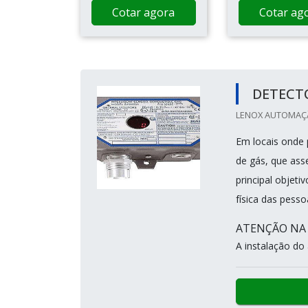
Cotar agora
Cotar ag
DETECT
LENOX AUTOMAÇÃ
Em locais onde 
de gás, que as
principal objet
física das pesso
ATENÇÃO NA
A instalação do