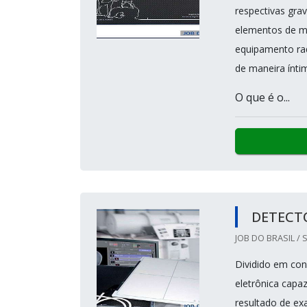
respectivas gra
elementos de m
equipamento rad
de maneira ínti
O que é o...
DETECTO
JOB DO BRASIL / 
Dividido em con
eletrônica capa
resultado de ex