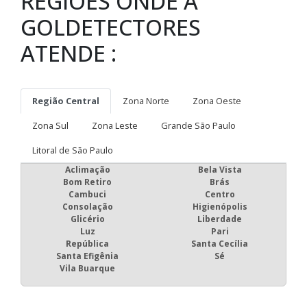
REGIÕES ONDE A
GOLDETECTORES
ATENDE :
Região Central
Zona Norte
Zona Oeste
Zona Sul
Zona Leste
Grande São Paulo
Litoral de São Paulo
Aclimação
Bela Vista
Bom Retiro
Brás
Cambuci
Centro
Consolação
Higienópolis
Glicério
Liberdade
Luz
Pari
República
Santa Cecília
Santa Efigênia
Sé
Vila Buarque