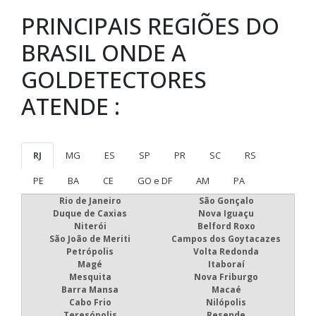
PRINCIPAIS REGIÕES DO
BRASIL ONDE A
GOLDETECTORES
ATENDE :
RJ
MG
ES
SP
PR
SC
RS
PE
BA
CE
GO e DF
AM
PA
Rio de Janeiro
São Gonçalo
Duque de Caxias
Nova Iguaçu
Niterói
Belford Roxo
São João de Meriti
Campos dos Goytacazes
Petrópolis
Volta Redonda
Magé
Itaboraí
Mesquita
Nova Friburgo
Barra Mansa
Macaé
Cabo Frio
Nilópolis
Teresópolis
Resende