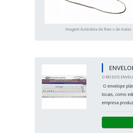
Imagem ilustrativa de Raio x de malas
ENVELOP
O REI DOS ENVEL
O envelope plás
locais, como edi
empresa produz