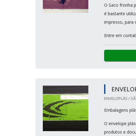
O Saco fronha p
é bastante utili
impresso, para 
Entre em contat
ENVELOP
ENVELOPLÁS / SÃ
Embalagens plás
O envelope plás
produtos e docu