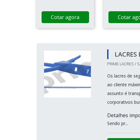
Cotar agora
Cotar ag
LACRES
PRIME LACRES / 
Os lacres de se
ao cliente máxi
assunto é trans
corporativos bu
Detalhes impo
Sendo pr...