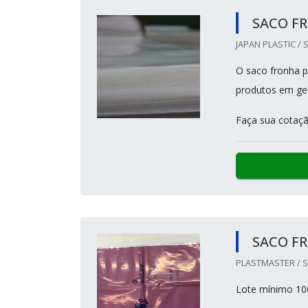
SACO F
JAPAN PLASTIC / 
O saco fronha p
produtos em ger
Faça sua cotaçã
SACO F
PLASTMASTER / S
Lote mínimo 10